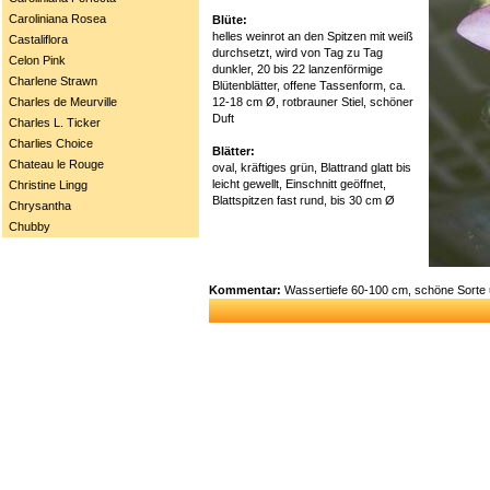
Caroliniana Rosea
Blüte:
helles weinrot an den Spitzen mit weiß
Castaliflora
durchsetzt, wird von Tag zu Tag
Celon Pink
dunkler, 20 bis 22 lanzenförmige
Charlene Strawn
Blütenblätter, offene Tassenform, ca.
12-18 cm Ø, rotbrauner Stiel, schöner
Charles de Meurville
Duft
Charles L. Ticker
Charlies Choice
Blätter:
Chateau le Rouge
oval, kräftiges grün, Blattrand glatt bis
leicht gewellt, Einschnitt geöffnet,
Christine Lingg
Blattspitzen fast rund, bis 30 cm Ø
Chrysantha
Chubby
Kommentar:
Wassertiefe 60-100 cm, schöne Sorte un