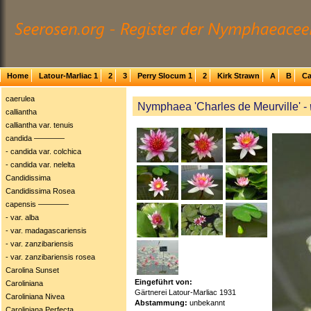
Home
Latour-Marliac 1
2
3
Perry Slocum 1
2
Kirk Strawn
A
B
Ca
caerulea
Nymphaea 'Charles de Meurville' -
calliantha
calliantha var. tenuis
candida ――――
- candida var. colchica
- candida var. nelelta
Candidissima
Candidissima Rosea
capensis ――――
- var. alba
- var. madagascariensis
- var. zanzibariensis
- var. zanzibariensis rosea
Carolina Sunset
Eingeführt von:
Caroliniana
Gärtnerei Latour-Marliac 1931
Caroliniana Nivea
Abstammung:
unbekannt
Caroliniana Perfecta