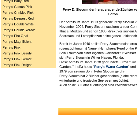
Perry's Baby Red
Perry's Cactus Pink
Perry D. Slocum der herausragende Züchter 
Perry's Crinkled Pink
Lotos
Perry's Deepest Red
Der bereits im Jahre 1913 geborene Perry Slocum v
Perry's Double White
November 2004. Perry Slocum studierte an der Corne
Perry's Double Yellow
Ithaca, Medizin und schon 1935, direkt vor seinem 
Seerosen und Lotospflanzen seine ganze Leidenscha
Perry's Fire Opal
Perry's Magnificient
Bereit im Jahre 1946 stellte Perry Slucom seine erst
Perry's Pink
rosenzüchtung mit Namen Nymphaea 'Pearl of the Po
Sein Traum von einer eigenen Gärtnerei für Wasser- 
Perry's Pink Beauty
sich Perry Slocum in Winter Haven, Florida.
Perry's Pink Bicolor
Diese bereits im Jahre 1938 gegründete Firma "Slo
Perry's Pink Delight
Gardens", heißt heute "
Perry's Water Garden
" und
1979 von seinem Sohn Peter Slocum geführt.
Perry Slocum hat 2 Bücher geschrieben (siehe rech
winterharte und tropische Seerosen gezüchtet.
Auch seine 30 Lotoszüchtungen sind erwähnenswer