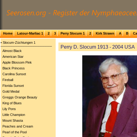
Home
Latour-Marliac 1
2
3
Perry Slocum 1
2
Kirk Strawn
A
B
Ca
• Slocum-Züchtungen 1
Perry D. Slocum 1913 - 2004 USA
─────────────────────
Almost Black
American Star
Apple Blossom Pink
Black Princess
Carolina Sunset
Fireball
Florida Sunset
Gold Medal
Greggs Orange Beauty
King of Blues
Lily Pons
Little Champion
Mount Shasta
Peaches and Cream
Pearl of the Pool