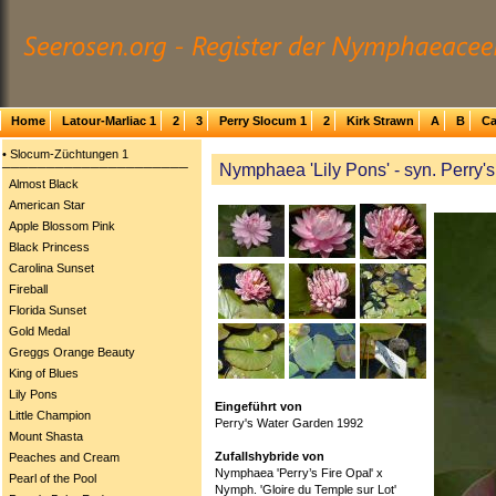
Home
Latour-Marliac 1
2
3
Perry Slocum 1
2
Kirk Strawn
A
B
Ca
• Slocum-Züchtungen 1
Nymphaea 'Lily Pons' - syn. Perry's
─────────────────────
Almost Black
American Star
Apple Blossom Pink
Black Princess
Carolina Sunset
Fireball
Florida Sunset
Gold Medal
Greggs Orange Beauty
King of Blues
Lily Pons
Eingeführt von
Little Champion
Perry's Water Garden 1992
Mount Shasta
Zufallshybride von
Peaches and Cream
Nymphaea 'Perry’s Fire Opal' x
Pearl of the Pool
Nymph. 'Gloire du Temple sur Lot'