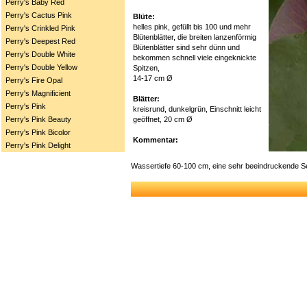
Perry's Baby Red
Perry's Cactus Pink
Blüte:
helles pink, gefüllt bis 100 und mehr
Perry's Crinkled Pink
Blütenblätter, die breiten lanzenförmig
Perry's Deepest Red
Blütenblätter sind sehr dünn und
Perry's Double White
bekommen schnell viele eingeknickte
Perry's Double Yellow
Spitzen,
14-17 cm Ø
Perry's Fire Opal
Perry's Magnificient
Blätter:
Perry's Pink
kreisrund, dunkelgrün, Einschnitt leicht
geöffnet, 20 cm Ø
Perry's Pink Beauty
Perry's Pink Bicolor
Kommentar:
Perry's Pink Delight
Wassertiefe 60-100 cm, eine sehr beeindruckende See