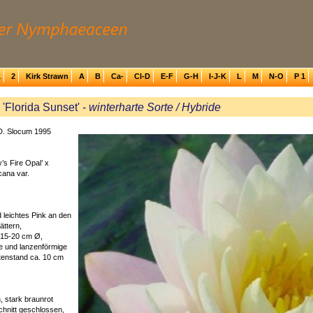
1
2
Kirk Strawn
A
B
Ca-
Cl-D
E-F
G-H
I-J-K
L
M
N-O
P 1
Florida Sunset' -
winterharte Sorte / Hybride
D. Slocum 1995
s Fire Opal’ x
ana var.
d leichtes Pink an den
ättern,
, 15-20 cm Ø,
te und lanzenförmige
ütenstand ca. 10 cm
 stark braunrot
chnitt geschlossen,