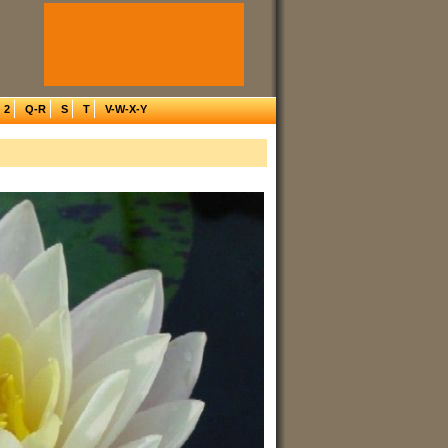
2
Q-R
S
T
V-W-X-Y