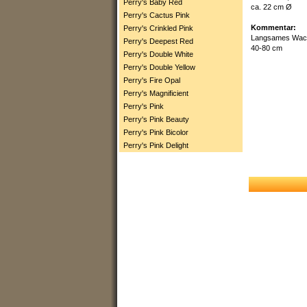
Perry's Baby Red
ca. 22 cm Ø
Perry's Cactus Pink
Kommentar:
Perry's Crinkled Pink
Langsames Wach
Perry's Deepest Red
40-80 cm
Perry's Double White
Perry's Double Yellow
Perry's Fire Opal
Perry's Magnificient
Perry's Pink
Perry's Pink Beauty
Perry's Pink Bicolor
Perry's Pink Delight