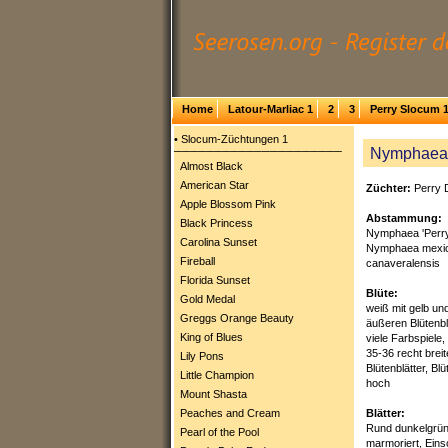
Home
Latour-Marliac 1
2
3
Perry Slocum 
• Slocum-Züchtungen 1
Nymphaea '
─────────────────────
Almost Black
American Star
Züchter:
Perry 
Apple Blossom Pink
Abstammung:
Black Princess
Nymphaea 'Perry’
Carolina Sunset
Nymphaea mexic
Fireball
canaveralensis
Florida Sunset
Blüte:
Gold Medal
weiß mit gelb un
Greggs Orange Beauty
äußeren Blütenbl
King of Blues
viele Farbspiele
35-36 recht brei
Lily Pons
Blütenblätter, Bl
Little Champion
hoch
Mount Shasta
Blätter:
Peaches and Cream
Rund dunkelgrün,
Pearl of the Pool
marmoriert, Eins