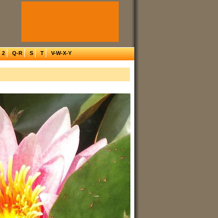
2
Q-R
S
T
V-W-X-Y