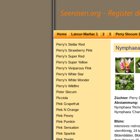
Home
Latour-Marliac 1
2
3
Perry Slocum 
Perry's Stellar Red
Nymphaea '
Perry's Strawberry Pink
Perry's Super Red
Perry's Super Yellow
Perry's Viviparous Pink
Perry's White Star
Perry's White Wonder
Perry's Wildfire
Peter Slocum
Züchter:
Perry 
Picciola
Abstammung:
Pink Grapefruit
Nymphaea 'Richa
Pink N Orange
Nymphaea 'Charl
Pink Peony
Blüte:
Pink Pumkin
intensives rot/ro
Pink Sensation
sternförmig, 24 
Pink Sparkle
Blütenblätter, Bl
Pink Starlet
dem Wasser, 15