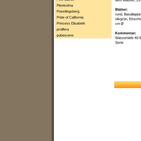
Plenissima
Blätter:
Poestlingsberg
rund, Basallapp
Pride of California
olivgrün, Einschn
Princess Elisabeth
cm Ø
prolifera
Kommentar:
pubescens
Wassertiefe 40-8
Sorte