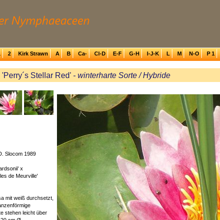
1
2
Kirk Strawn
A
B
Ca-
Cl-D
E-F
G-H
I-J-K
L
M
N-O
P 1
Perry´s Stellar Red' -
winterharte Sorte / Hybride
D. Slocom 1989
rdsonii' x
es de Meurville'
sa mit weiß durchsetzt,
lanzenförmige
üte stehen leicht über
-20 cm Ø