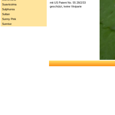
mit US Patent No. 55 28/2/33
Suavissima
geschützt, keine Viviparie
Sulphurea
Sultan
Sunny Pink
Sunrise