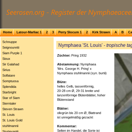
Home
Latour-Marliac 1
2
3
Perry Slocum 1
2
Kirk Strawn
A
B
Ca
Schnuppe
Nymphaea 'St. Louis' -
tropische ta
Seignouretti
Siam Purple 1
Züchter:
Pring 1932
Sioux
Abstammung:
Nymphaea
Sir Galahad
'Mrs. George H. Pring' x
Sirius
Nymphaea stuhlmannii (syn. burtii)
Solfatare
Somptuosa
Blüte:
helles Gelb, tassenförmig,
Splendida
20-28 cm Ø, 29-31 breite und
Starbright
lanzenförmige Blütenblätter, hoher
Star of Siam
Blütenstand
Sterntaler
Blätter:
Steven Strawn
olivgrün bis 20 cm Ø, Blattrand
St. Louis
ist unregelmäßig gezackt
St. Louis Gold
stuhlmannii
Kommentar:
Selten im Handel, die Sorte ist
Sturtevantii