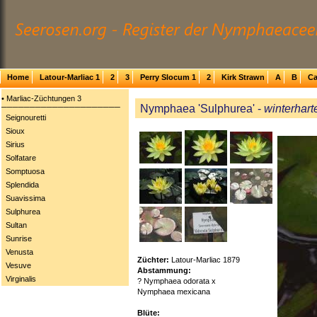
Home
Latour-Marliac 1
2
3
Perry Slocum 1
2
Kirk Strawn
A
B
Ca
• Marliac-Züchtungen 3
Nymphaea 'Sulphurea' -
winterhart
─────────────────────
Seignouretti
Sioux
Sirius
Solfatare
Somptuosa
Splendida
Suavissima
Sulphurea
Sultan
Sunrise
Venusta
Züchter:
Latour-Marliac 1879
Vesuve
Abstammung:
Virginalis
? Nymphaea odorata x
Nymphaea mexicana
Blüte: