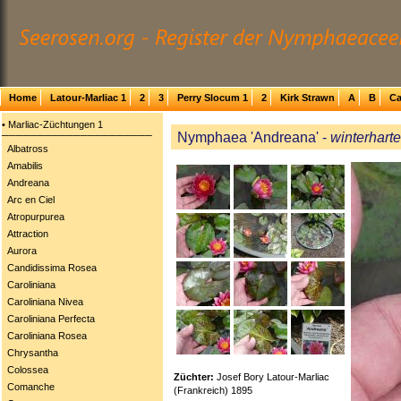
Home
Latour-Marliac 1
2
3
Perry Slocum 1
2
Kirk Strawn
A
B
Ca
• Marliac-Züchtungen 1
Nymphaea 'Andreana' -
winterharte
─────────────────────
Albatross
Amabilis
Andreana
Arc en Ciel
Atropurpurea
Attraction
Aurora
Candidissima Rosea
Caroliniana
Caroliniana Nivea
Caroliniana Perfecta
Caroliniana Rosea
Chrysantha
Colossea
Züchter:
Josef Bory Latour-Marliac
Comanche
(Frankreich) 1895