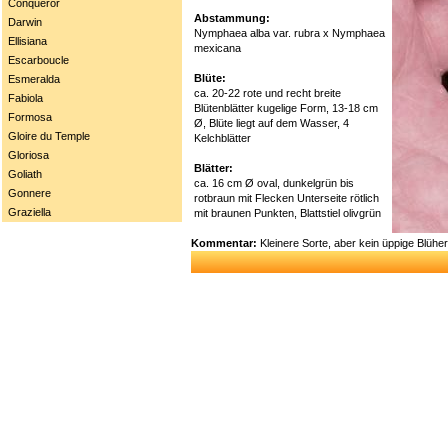
Conqueror
Abstammung:
Darwin
Nymphaea alba var. rubra x Nymphaea
Ellisiana
mexicana
Escarboucle
Blüte:
Esmeralda
ca. 20-22 rote und recht breite
Fabiola
Blütenblätter kugelige Form, 13-18 cm
Formosa
Ø, Blüte liegt auf dem Wasser, 4
Gloire du Temple
Kelchblätter
Gloriosa
Blätter:
Goliath
ca. 16 cm Ø oval, dunkelgrün bis
Gonnere
rotbraun mit Flecken Unterseite rötlich
Graziella
mit braunen Punkten, Blattstiel olivgrün
Kommentar:
Kleinere Sorte, aber kein üppige Blühe