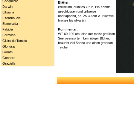
Conqueror
Blätter:
Darwin
kreisrund, dunkles Grün, Ein-schnitt
geschlossen und teilweise
Ellisiana
überlappend, ca. 25-30 cm Ø, Blattstiel
Escarboucle
bronze bis olivgrün
Esmeralda
Kommentar:
Fabiola
WT 60-100 cm, eine der meist-gefüllten
Formosa
Seerosensorten, kein übiger Blüher,
Gloire du Temple
braucht viel Sonne und einen grossen
Gloriosa
Teiche
Goliath
Gonnere
Graziella