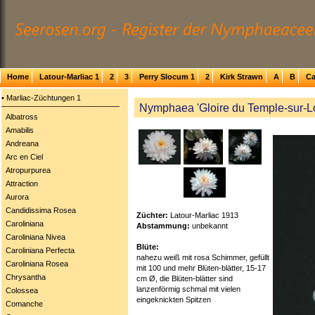
Home
Latour-Marliac 1
2
3
Perry Slocum 1
2
Kirk Strawn
A
B
Ca
• Marliac-Züchtungen 1
Nymphaea 'Gloire du Temple-sur-Lo
─────────────────────
Albatross
Amabilis
Andreana
Arc en Ciel
Atropurpurea
Attraction
Aurora
Candidissima Rosea
Züchter:
Latour-Marliac 1913
Caroliniana
Abstammung:
unbekannt
Caroliniana Nivea
Blüte:
Caroliniana Perfecta
nahezu weiß mit rosa Schimmer, gefüllt
Caroliniana Rosea
mit 100 und mehr Blüten-blätter, 15-17
Chrysantha
cm Ø, die Blüten-blätter sind
lanzenförmig schmal mit vielen
Colossea
eingeknickten Spitzen
Comanche